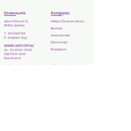
Επικοινωνία
Κατηγορίες
Αγίων Πάντων 13,
Αιθέρια Έλαια και Άλατα
58400, Αριδαία
Βρώσιμα
Τ
6976990785
Διακοσμητικά
E
info@lav-ly.gr
Καλλυντικά
ΩΡΑΡΙΟ ΛΕΙΤΟΥΡΓΙΑΣ
Κοσμήματα
Δε - Πα 09:00–20:00
Σάβ 09:00-16:00
Κυρ κλειστά
Χρήσιμες Πληροφορίες
Ιδέες και Λύσεις
η Ιστορία μας
Βρώσιμη Λεβάντα
Τρόποι Αποστολής
DIY Καλλυντικά
Πληρωμές - Επιστροφές
DIY Είδη σπιτιού
Συνεργάτες
Συχνές
Ερωτήσεις
Πιστοποιήσεις
Πολιτική Απορήτου
Όροι Χρήσης