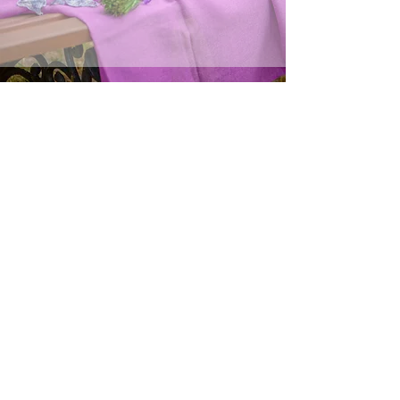
Βρείτε μας!
ol dr, Χανιά
Εξαιρετικά τα αρωματικά
πουγκακια. Με υπέροχο άρωμα που
διαρκεί!!!!
Η κόρη μου λάτρεψε το
διακοσμητικό για το κινητό!
Σίγουρα θα δοκιμάσω κ τα άλλα
προϊόντα...