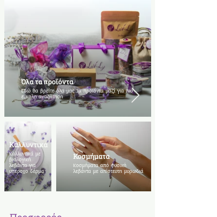
Όλα τα προϊόντα
Εδώ θα βρείτε όλα μας τα προϊόντα μαζί για πιο
εύκολη αναζήτηση
Καλλυντικά
Καλλυντικά με
Κοσμήματα
βιολογική
λεβάντα για
Κοσμήματα από φυσική
υπέροχο δέρμα
λεβάντα με απίστευτη μυρωδιά