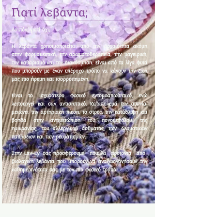
Γιατί λεβάντα;
Λοιπόν, γιατί όχι;
Η λεβάντα χρησιμοποιείται από την αρχαιότητα ακόμη
στην φαρμακευτική, την αρωματοθεραπεία, την μαγειρική,
τον καθαρισμό και την διακόσμηση. Είναι από τα λίγα φυτά
που μπορούν με έναν υπέροχο τρόπο να κάνουν την ζωή
μας πιο ήρεμη και ισορροπημένη.
Είναι το ισχυρότερο φυσικό εντομοαπωθητικό, ενώ
λειτουργεί και σαν αντισηπτικό. Καταπολεμά την αϋπνία,
μειώνει την αρτηριακή πίεση, το στρες, την κατάθλιψη και
βοηθά στην αντιμετώπιση του πονοκεφάλου, της
ημικρανίας, του αλλεργικού άσθματος, των δερματικών
παθήσεων και των ρευματισμών.
Στην Lav-Ly σας προσφέρουμε ποικίλα προϊοντα από
βιολογική λεβάντα που μπορούν να αναζωογονήσουν την
καθημερινότητα σας με τον πιο φυσικό τρόπο!