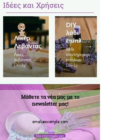
Ιδέες και Χρήσεις
DIY
λάδι
Λικέρ
επίπλων
Λεβάντας
λάδι
Λικές
συντήρησης
λεβάντας
επίπλων
Lav-Ly
Lav-Ly
Μάθετε τα νέα μας με το
newsletter μας!
Έλα στην παρέα μας